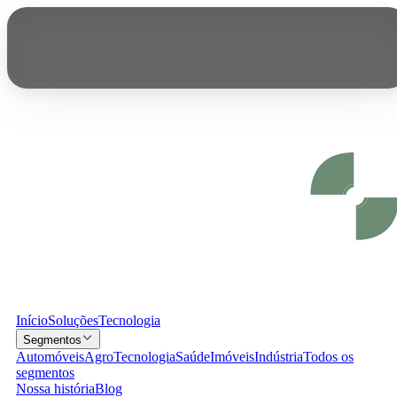
Início
Soluções
Tecnologia
Segmentos
Automóveis
Agro
Tecnologia
Saúde
Imóveis
Indústria
Todos os
segmentos
Nossa história
Blog